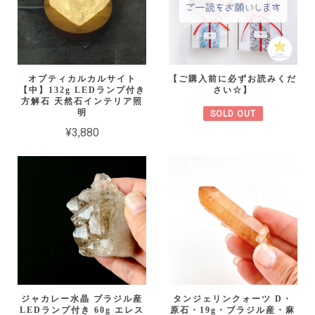
オプティカルカルサイト
【ご購入前に必ずお読みくだ
【中】132g LEDランプ付き
さい☆】
方解石 天然石インテリア照
明
SOLD OUT
¥3,880
ジャカレー水晶 ブラジル産
タンジェリンクォーツ D・
LEDランプ付き 60g エレス
原石・19g・ブラジル産・麻