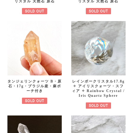
リスタル 天然石 原石
リスタル 天然石 原石
SOLD OUT
SOLD OUT
タンジェリンクォーツ B・原
レインボークリスタル17.8g
石・17g・ブラジル産・麻ポ
✧ アイリスクォーツ・スフ
ーチ付き
ィア ✧ Rainbow Crystal /
Iris Quartz Sphere
SOLD OUT
SOLD OUT